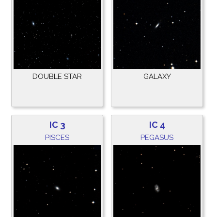
DOUBLE STAR
GALAXY
IC 3
IC 4
PISCES
PEGASUS