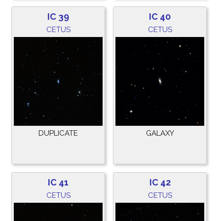
IC 39
IC 40
CETUS
CETUS
DUPLICATE
GALAXY
IC 41
IC 42
CETUS
CETUS