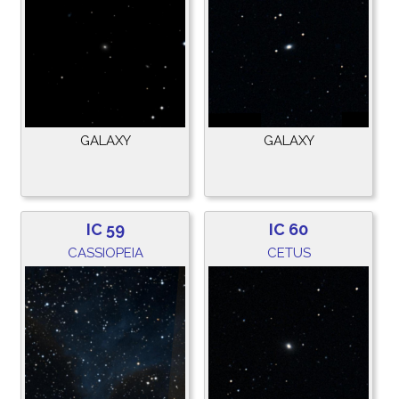
GALAXY
GALAXY
IC 59
IC 60
CASSIOPEIA
CETUS