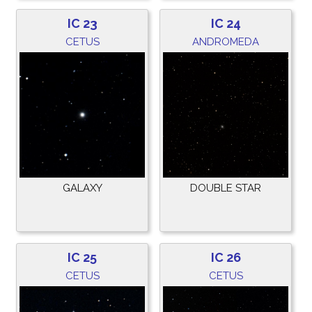
IC 23
IC 24
CETUS
ANDROMEDA
GALAXY
DOUBLE STAR
IC 25
IC 26
CETUS
CETUS