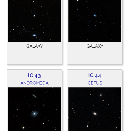
GALAXY
GALAXY
IC 43
IC 44
ANDROMEDA
CETUS