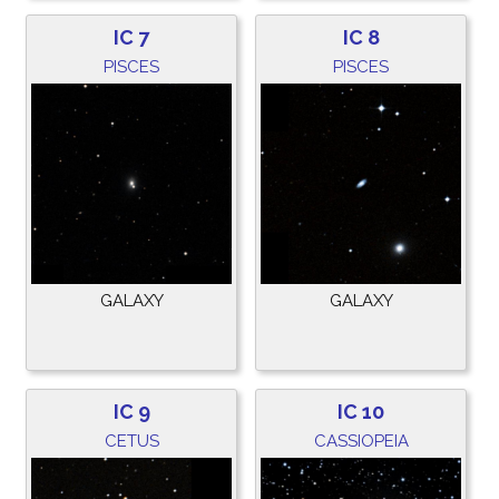
IC 7
IC 8
PISCES
PISCES
GALAXY
GALAXY
IC 9
IC 10
CETUS
CASSIOPEIA