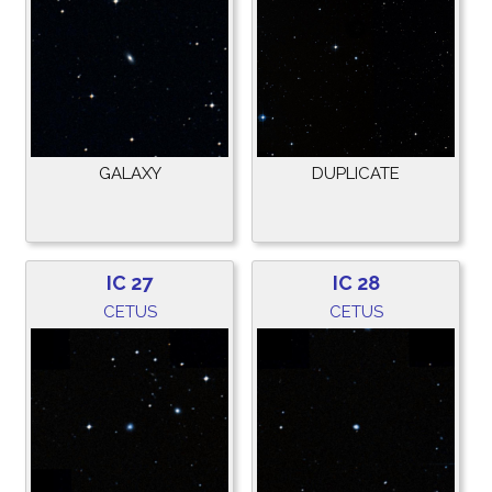
GALAXY
DUPLICATE
IC 27
IC 28
CETUS
CETUS