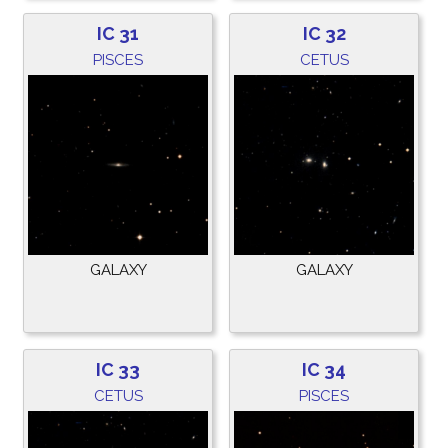
IC 31
IC 32
PISCES
CETUS
GALAXY
GALAXY
IC 33
IC 34
CETUS
PISCES