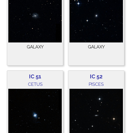
GALAXY
GALAXY
IC 51
IC 52
CETUS
PISCES