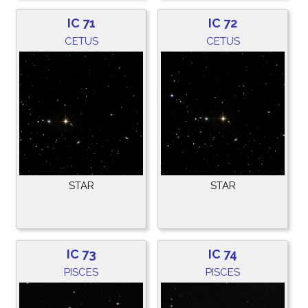
IC 71
IC 72
CETUS
CETUS
STAR
STAR
IC 73
IC 74
PISCES
PISCES