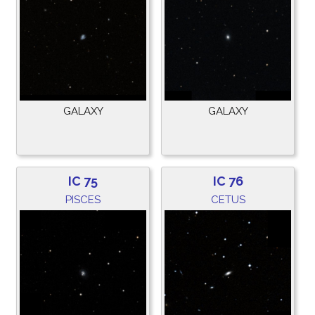
GALAXY
GALAXY
IC 75
IC 76
PISCES
CETUS