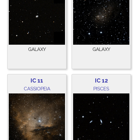
GALAXY
GALAXY
IC 11
IC 12
CASSIOPEIA
PISCES