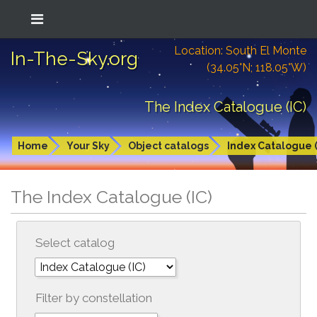
Location: South El Monte
In-The-Sky.org
(34.05°N; 118.05°W)
The Index Catalogue (IC)
Home
Your Sky
Object catalogs
Index Catalogue (
The Index Catalogue (IC)
Select catalog
Filter by constellation