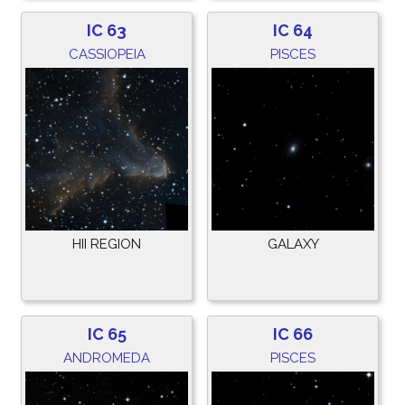
IC 63
IC 64
CASSIOPEIA
PISCES
HII REGION
GALAXY
IC 65
IC 66
ANDROMEDA
PISCES