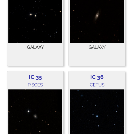
GALAXY
GALAXY
IC 35
IC 36
PISCES
CETUS