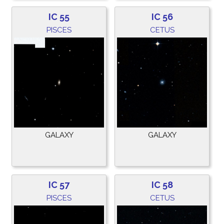
IC 55
IC 56
PISCES
CETUS
GALAXY
GALAXY
IC 57
IC 58
PISCES
CETUS