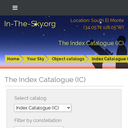
Location: South El Monte
In-The-Sky.org
(34.05°N; 118.05°W)
The Index Catalogue (IC)
Home
Your Sky
Object catalogs
Index Catalogue (
The Index Catalogue (IC)
Select catalog
Filter by constellation