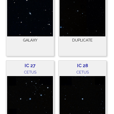
GALAXY
DUPLICATE
IC 27
IC 28
CETUS
CETUS