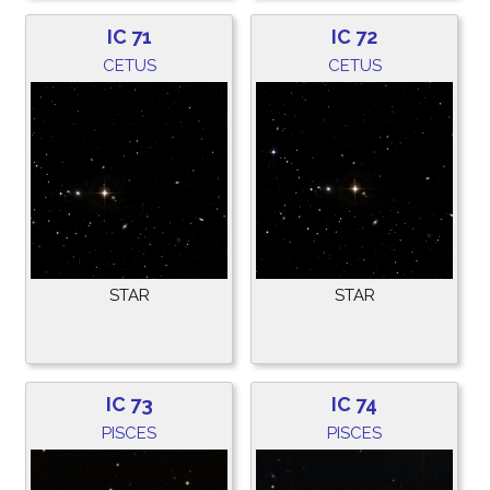
IC 71
IC 72
CETUS
CETUS
STAR
STAR
IC 73
IC 74
PISCES
PISCES