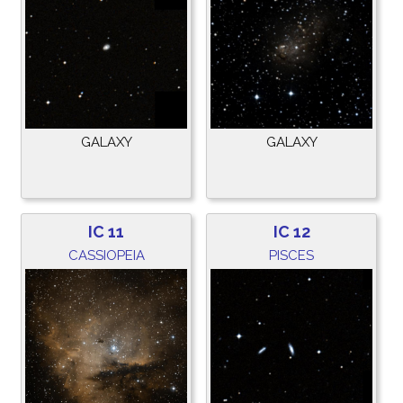
GALAXY
GALAXY
IC 11
IC 12
CASSIOPEIA
PISCES