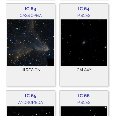
IC 63
IC 64
CASSIOPEIA
PISCES
HII REGION
GALAXY
IC 65
IC 66
ANDROMEDA
PISCES