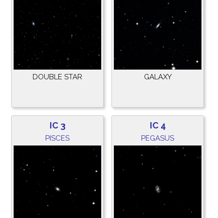
DOUBLE STAR
GALAXY
IC 3
IC 4
PISCES
PEGASUS