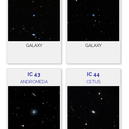
GALAXY
GALAXY
IC 43
IC 44
ANDROMEDA
CETUS