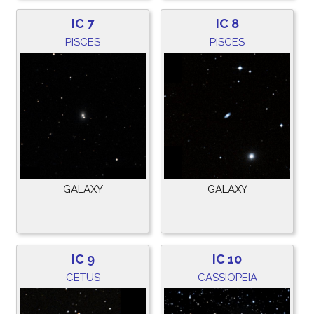
IC 7
IC 8
PISCES
PISCES
GALAXY
GALAXY
IC 9
IC 10
CETUS
CASSIOPEIA