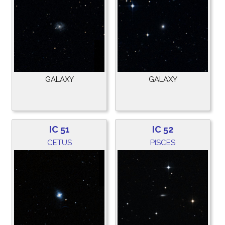
GALAXY
GALAXY
IC 51
IC 52
CETUS
PISCES