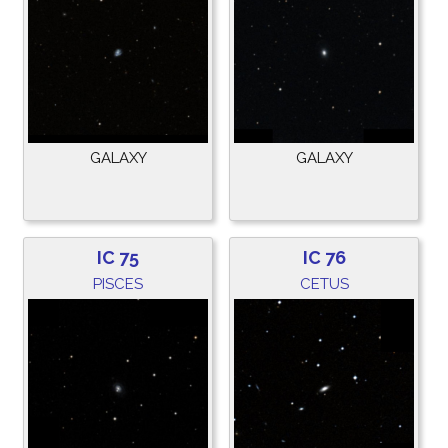
GALAXY
GALAXY
IC 75
IC 76
PISCES
CETUS