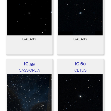
GALAXY
GALAXY
IC 59
IC 60
CASSIOPEIA
CETUS