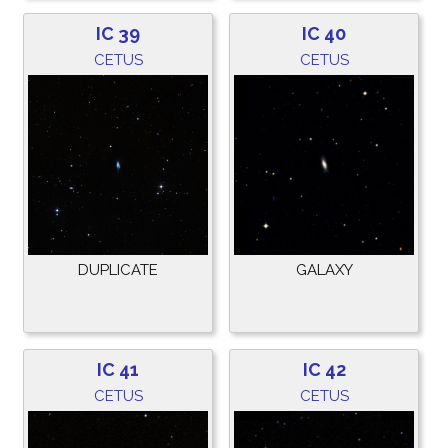
IC 39
IC 40
CETUS
CETUS
DUPLICATE
GALAXY
IC 41
IC 42
CETUS
CETUS