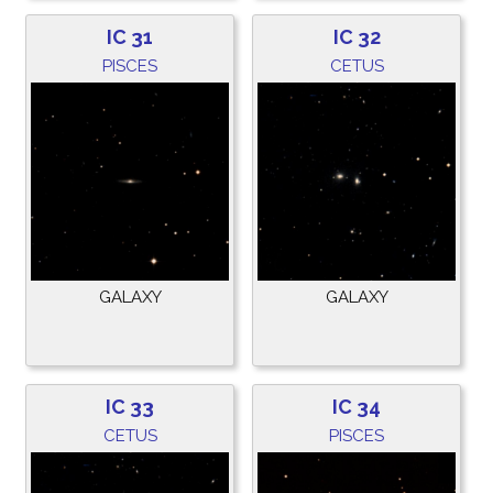
IC 31
IC 32
PISCES
CETUS
GALAXY
GALAXY
IC 33
IC 34
CETUS
PISCES