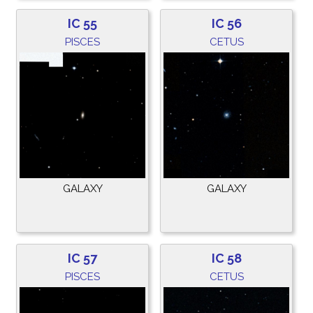
IC 55
IC 56
PISCES
CETUS
GALAXY
GALAXY
IC 57
IC 58
PISCES
CETUS