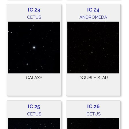
IC 23
IC 24
CETUS
ANDROMEDA
GALAXY
DOUBLE STAR
IC 25
IC 26
CETUS
CETUS