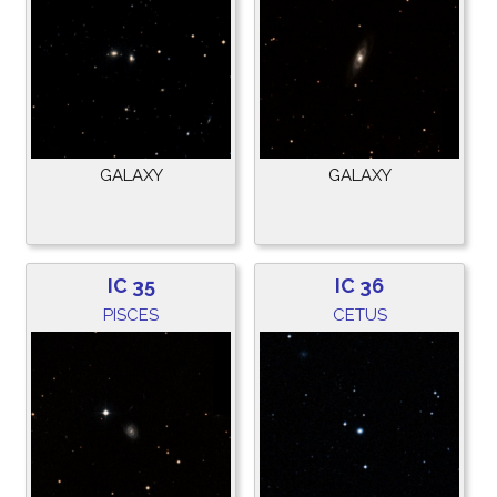
GALAXY
GALAXY
IC 35
IC 36
PISCES
CETUS