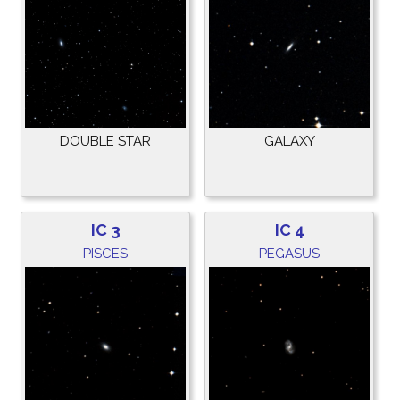
DOUBLE STAR
GALAXY
IC 3
IC 4
PISCES
PEGASUS