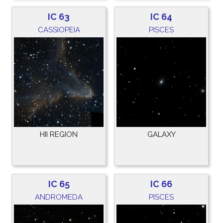
IC 63
IC 64
CASSIOPEIA
PISCES
HII REGION
GALAXY
IC 65
IC 66
ANDROMEDA
PISCES