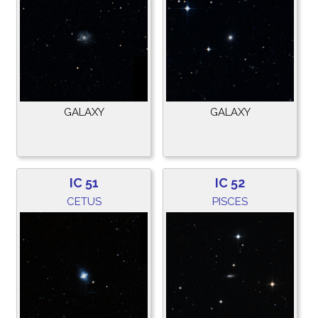
GALAXY
GALAXY
IC 51
IC 52
CETUS
PISCES