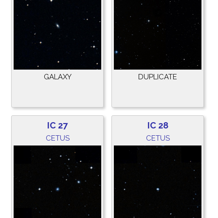
GALAXY
DUPLICATE
IC 27
IC 28
CETUS
CETUS