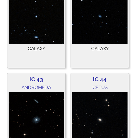
GALAXY
GALAXY
IC 43
IC 44
ANDROMEDA
CETUS