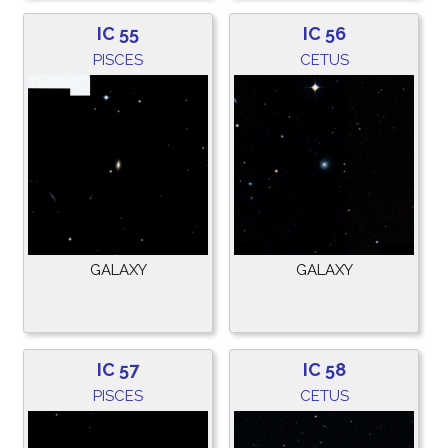
IC 55
IC 56
PISCES
CETUS
GALAXY
GALAXY
IC 57
IC 58
PISCES
CETUS