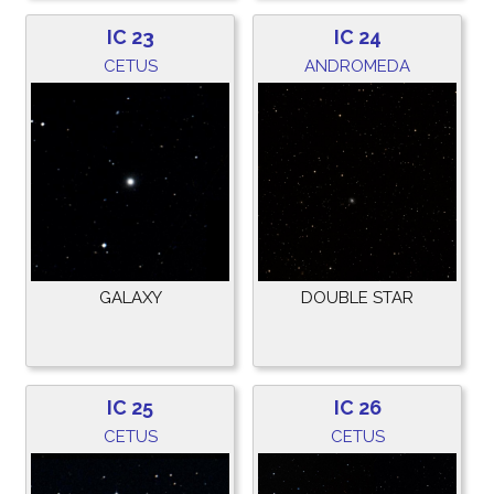
IC 23
IC 24
CETUS
ANDROMEDA
GALAXY
DOUBLE STAR
IC 25
IC 26
CETUS
CETUS