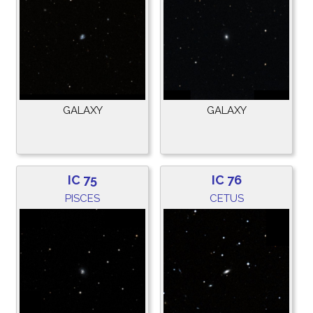
GALAXY
GALAXY
IC 75
IC 76
PISCES
CETUS