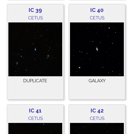
IC 39
IC 40
CETUS
CETUS
DUPLICATE
GALAXY
IC 41
IC 42
CETUS
CETUS