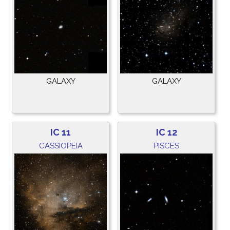
GALAXY
GALAXY
IC 11
IC 12
CASSIOPEIA
PISCES