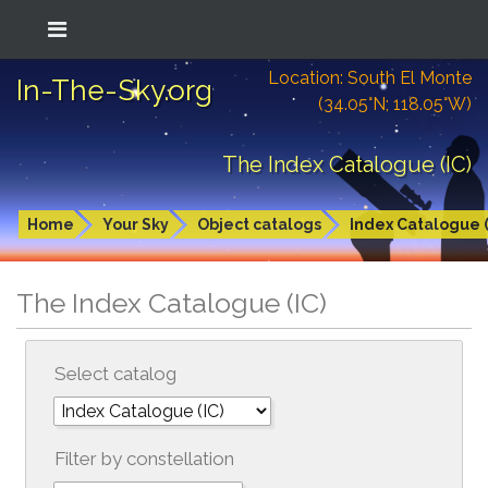
Location: South El Monte
In-The-Sky.org
(34.05°N; 118.05°W)
The Index Catalogue (IC)
Home
Your Sky
Object catalogs
Index Catalogue (
The Index Catalogue (IC)
Select catalog
Filter by constellation