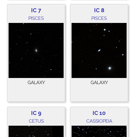
IC 7
IC 8
PISCES
PISCES
GALAXY
GALAXY
IC 9
IC 10
CETUS
CASSIOPEIA