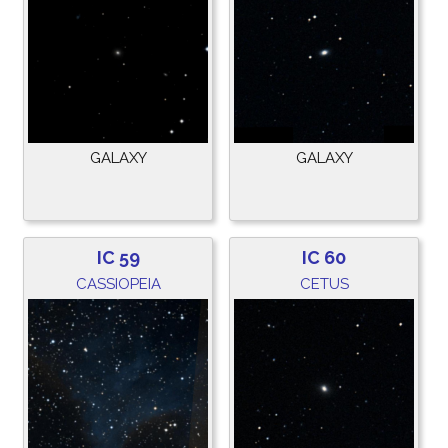
GALAXY
GALAXY
IC 59
IC 60
CASSIOPEIA
CETUS