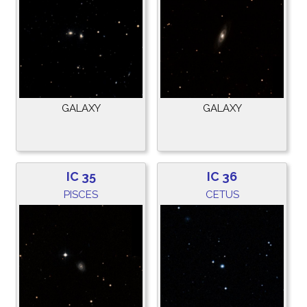
GALAXY
GALAXY
IC 35
IC 36
PISCES
CETUS