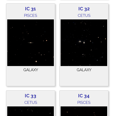
IC 31
IC 32
PISCES
CETUS
GALAXY
GALAXY
IC 33
IC 34
CETUS
PISCES