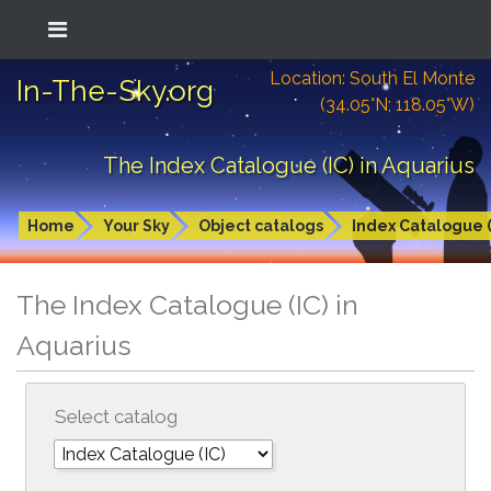
Location: South El Monte
In-The-Sky.org
(34.05°N; 118.05°W)
The Index Catalogue (IC) in Aquarius
Home
Your Sky
Object catalogs
Index Catalogue (
The Index Catalogue (IC) in
Aquarius
Select catalog