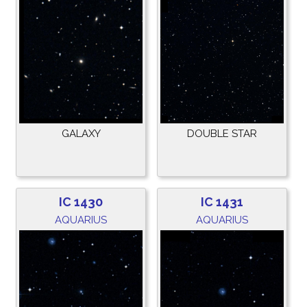
GALAXY
DOUBLE STAR
IC 1430
IC 1431
AQUARIUS
AQUARIUS