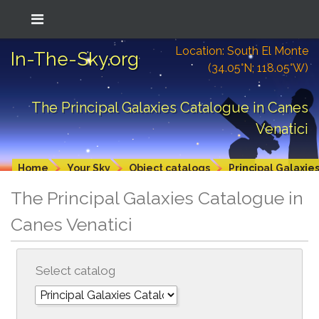
Location: South El Monte
In-The-Sky.org
(34.05°N; 118.05°W)
The Principal Galaxies Catalogue in Canes
Venatici
Home
Your Sky
Object catalogs
Principal Galaxie
The Principal Galaxies Catalogue in
Canes Venatici
Select catalog