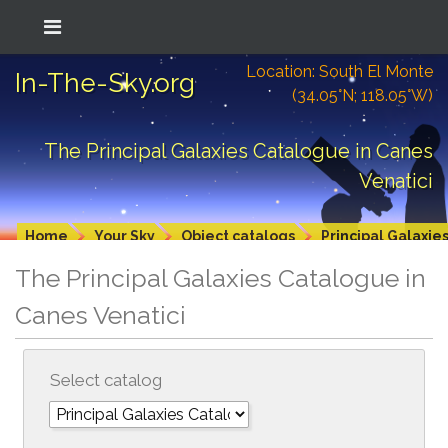
Location: South El Monte
In-The-Sky.org
(34.05°N; 118.05°W)
The Principal Galaxies Catalogue in Canes
Venatici
Home
Your Sky
Object catalogs
Principal Galaxie
The Principal Galaxies Catalogue in
Canes Venatici
Select catalog