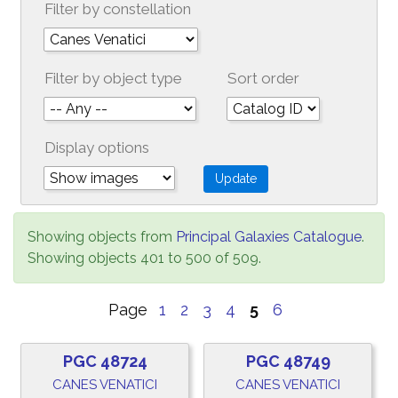
Filter by constellation
Filter by object type
Sort order
Display options
Showing objects from
Principal Galaxies Catalogue
.
Showing objects 401 to 500 of 509.
Page
1
2
3
4
5
6
PGC 48724
PGC 48749
CANES VENATICI
CANES VENATICI