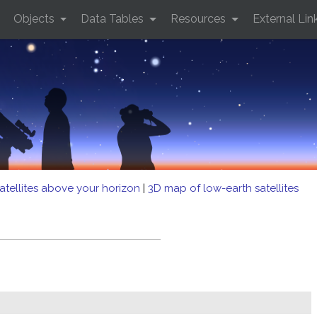
Objects
Data Tables
Resources
External Lin
atellites above your horizon
|
3D map of low-earth satellites