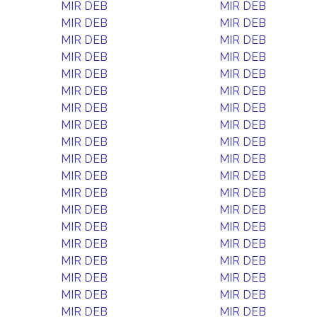
MIR DEB
MIR DEB
MIR DEB
MIR DEB
MIR DEB
MIR DEB
MIR DEB
MIR DEB
MIR DEB
MIR DEB
MIR DEB
MIR DEB
MIR DEB
MIR DEB
MIR DEB
MIR DEB
MIR DEB
MIR DEB
MIR DEB
MIR DEB
MIR DEB
MIR DEB
MIR DEB
MIR DEB
MIR DEB
MIR DEB
MIR DEB
MIR DEB
MIR DEB
MIR DEB
MIR DEB
MIR DEB
MIR DEB
MIR DEB
MIR DEB
MIR DEB
MIR DEB
MIR DEB