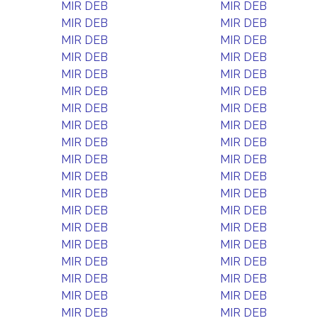
MIR DEB
MIR DEB
MIR DEB
MIR DEB
MIR DEB
MIR DEB
MIR DEB
MIR DEB
MIR DEB
MIR DEB
MIR DEB
MIR DEB
MIR DEB
MIR DEB
MIR DEB
MIR DEB
MIR DEB
MIR DEB
MIR DEB
MIR DEB
MIR DEB
MIR DEB
MIR DEB
MIR DEB
MIR DEB
MIR DEB
MIR DEB
MIR DEB
MIR DEB
MIR DEB
MIR DEB
MIR DEB
MIR DEB
MIR DEB
MIR DEB
MIR DEB
MIR DEB
MIR DEB