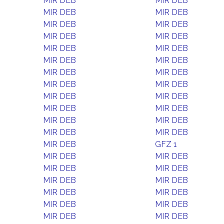
MIR DEB
MIR DEB
MIR DEB
MIR DEB
MIR DEB
MIR DEB
MIR DEB
MIR DEB
MIR DEB
MIR DEB
MIR DEB
MIR DEB
MIR DEB
MIR DEB
MIR DEB
MIR DEB
MIR DEB
MIR DEB
MIR DEB
MIR DEB
MIR DEB
MIR DEB
MIR DEB
MIR DEB
MIR DEB
GFZ 1
MIR DEB
MIR DEB
MIR DEB
MIR DEB
MIR DEB
MIR DEB
MIR DEB
MIR DEB
MIR DEB
MIR DEB
MIR DEB
MIR DEB