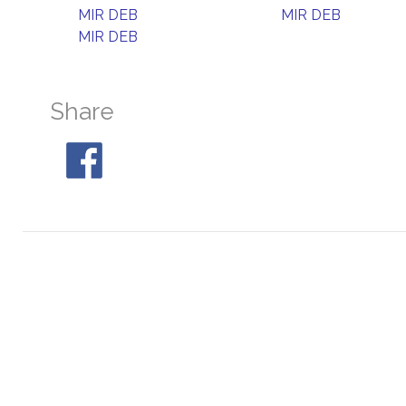
MIR DEB
MIR DEB
MIR DEB
Share