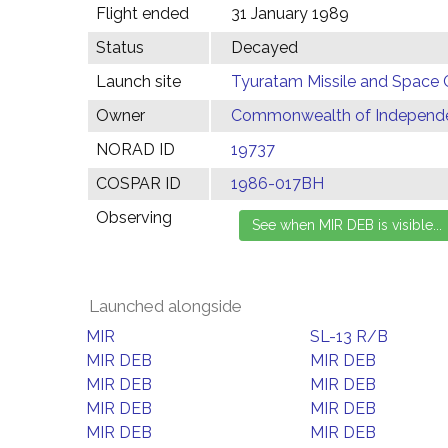
Flight ended
31 January 1989
Status
Decayed
Launch site
Tyuratam Missile and Space 
Owner
Commonwealth of Independen
NORAD ID
19737
COSPAR ID
1986-017BH
Observing
Launched alongside
MIR
SL-13 R/B
MIR DEB
MIR DEB
MIR DEB
MIR DEB
MIR DEB
MIR DEB
MIR DEB
MIR DEB