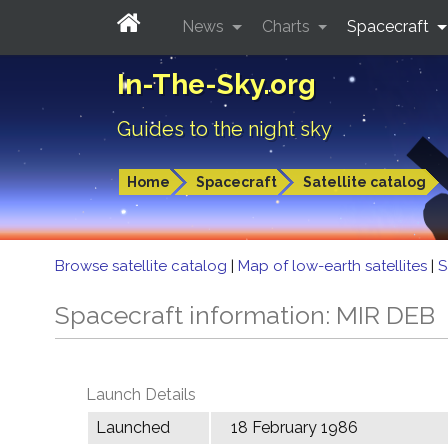
News
Charts
Spacecraft
In-The-Sky.org
Guides to the night sky
Home
Spacecraft
Satellite catalog
Browse satellite catalog
|
Map of low-earth satellites
|
S
Spacecraft information: MIR DEB
Launch Details
Launched
18 February 1986