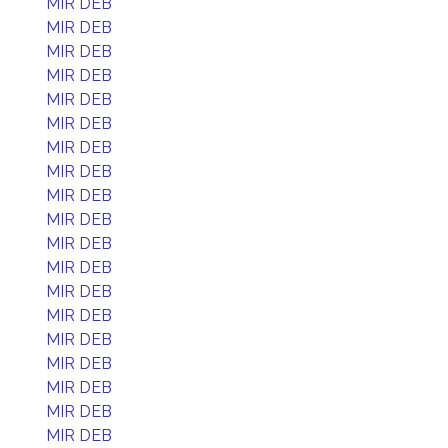
MIR DEB
MIR DEB
MIR DEB
MIR DEB
MIR DEB
MIR DEB
MIR DEB
MIR DEB
MIR DEB
MIR DEB
MIR DEB
MIR DEB
MIR DEB
MIR DEB
MIR DEB
MIR DEB
MIR DEB
MIR DEB
MIR DEB