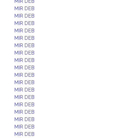
MIR DEB
MIR DEB
MIR DEB
MIR DEB
MIR DEB
MIR DEB
MIR DEB
MIR DEB
MIR DEB
MIR DEB
MIR DEB
MIR DEB
MIR DEB
MIR DEB
MIR DEB
MIR DEB
MIR DEB
MIR DEB
MIR DEB