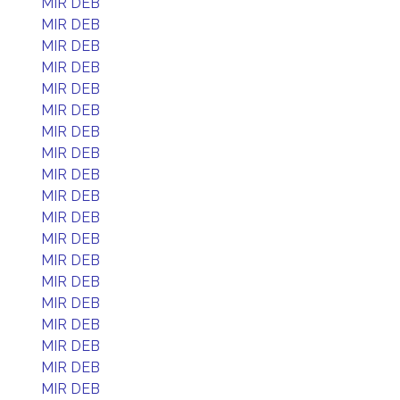
MIR DEB
MIR DEB
MIR DEB
MIR DEB
MIR DEB
MIR DEB
MIR DEB
MIR DEB
MIR DEB
MIR DEB
MIR DEB
MIR DEB
MIR DEB
MIR DEB
MIR DEB
MIR DEB
MIR DEB
MIR DEB
MIR DEB