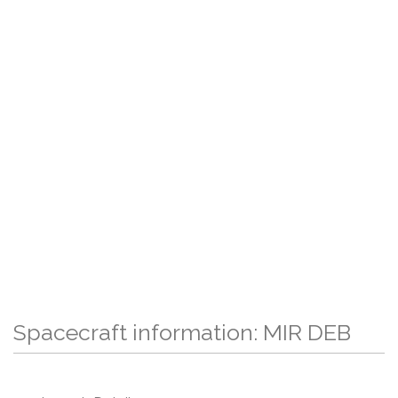
Spacecraft information: MIR DEB