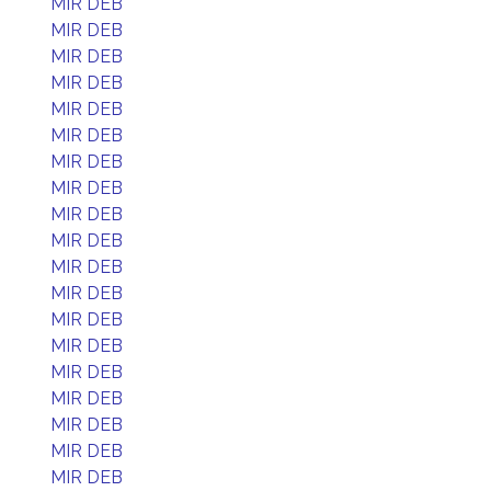
MIR DEB
MIR DEB
MIR DEB
MIR DEB
MIR DEB
MIR DEB
MIR DEB
MIR DEB
MIR DEB
MIR DEB
MIR DEB
MIR DEB
MIR DEB
MIR DEB
MIR DEB
MIR DEB
MIR DEB
MIR DEB
MIR DEB