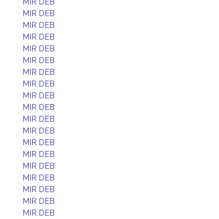
MIR DEB
MIR DEB
MIR DEB
MIR DEB
MIR DEB
MIR DEB
MIR DEB
MIR DEB
MIR DEB
MIR DEB
MIR DEB
MIR DEB
MIR DEB
MIR DEB
MIR DEB
MIR DEB
MIR DEB
MIR DEB
MIR DEB