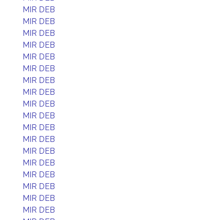
MIR DEB
MIR DEB
MIR DEB
MIR DEB
MIR DEB
MIR DEB
MIR DEB
MIR DEB
MIR DEB
MIR DEB
MIR DEB
MIR DEB
MIR DEB
MIR DEB
MIR DEB
MIR DEB
MIR DEB
MIR DEB