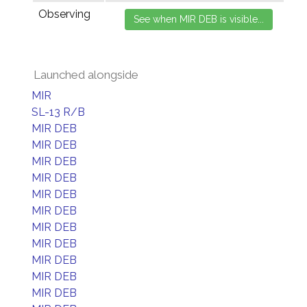
Observing
Launched alongside
MIR
SL-13 R/B
MIR DEB
MIR DEB
MIR DEB
MIR DEB
MIR DEB
MIR DEB
MIR DEB
MIR DEB
MIR DEB
MIR DEB
MIR DEB