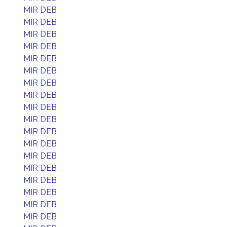
MIR DEB
MIR DEB
MIR DEB
MIR DEB
MIR DEB
MIR DEB
MIR DEB
MIR DEB
MIR DEB
MIR DEB
MIR DEB
MIR DEB
MIR DEB
MIR DEB
MIR DEB
MIR DEB
MIR DEB
MIR DEB