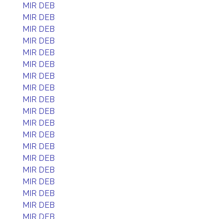
MIR DEB
MIR DEB
MIR DEB
MIR DEB
MIR DEB
MIR DEB
MIR DEB
MIR DEB
MIR DEB
MIR DEB
MIR DEB
MIR DEB
MIR DEB
MIR DEB
MIR DEB
MIR DEB
MIR DEB
MIR DEB
MIR DEB