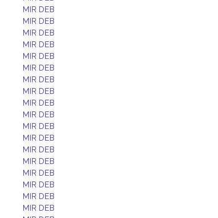
MIR DEB
MIR DEB
MIR DEB
MIR DEB
MIR DEB
MIR DEB
MIR DEB
MIR DEB
MIR DEB
MIR DEB
MIR DEB
MIR DEB
MIR DEB
MIR DEB
MIR DEB
MIR DEB
MIR DEB
MIR DEB