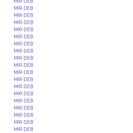
MIR DEB
MIR DEB
MIR DEB
MIR DEB
MIR DEB
MIR DEB
MIR DEB
MIR DEB
MIR DEB
MIR DEB
MIR DEB
MIR DEB
MIR DEB
MIR DEB
MIR DEB
MIR DEB
MIR DEB
MIR DEB
MIR DEB