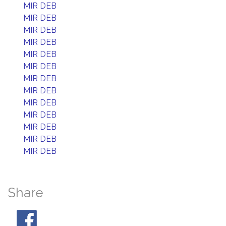
MIR DEB
MIR DEB
MIR DEB
MIR DEB
MIR DEB
MIR DEB
MIR DEB
MIR DEB
MIR DEB
MIR DEB
MIR DEB
MIR DEB
MIR DEB
Share