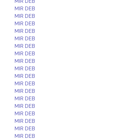
MIR DEB
MIR DEB
MIR DEB
MIR DEB
MIR DEB
MIR DEB
MIR DEB
MIR DEB
MIR DEB
MIR DEB
MIR DEB
MIR DEB
MIR DEB
MIR DEB
MIR DEB
MIR DEB
MIR DEB
MIR DEB
MIR DEB