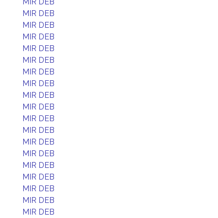
MIR DEB
MIR DEB
MIR DEB
MIR DEB
MIR DEB
MIR DEB
MIR DEB
MIR DEB
MIR DEB
MIR DEB
MIR DEB
MIR DEB
MIR DEB
MIR DEB
MIR DEB
MIR DEB
MIR DEB
MIR DEB
MIR DEB