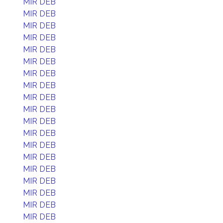
MIR DEB
MIR DEB
MIR DEB
MIR DEB
MIR DEB
MIR DEB
MIR DEB
MIR DEB
MIR DEB
MIR DEB
MIR DEB
MIR DEB
MIR DEB
MIR DEB
MIR DEB
MIR DEB
MIR DEB
MIR DEB
MIR DEB