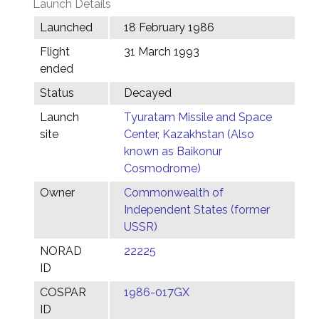
Launch Details
Launched
18 February 1986
Flight
31 March 1993
ended
Status
Decayed
Launch
Tyuratam Missile and Space
site
Center, Kazakhstan (Also
known as Baikonur
Cosmodrome)
Owner
Commonwealth of
Independent States (former
USSR)
NORAD
22225
ID
COSPAR
1986-017GX
ID