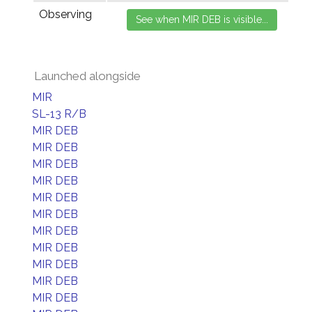
Observing
Launched alongside
MIR
SL-13 R/B
MIR DEB
MIR DEB
MIR DEB
MIR DEB
MIR DEB
MIR DEB
MIR DEB
MIR DEB
MIR DEB
MIR DEB
MIR DEB