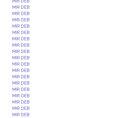
MIR DEB
MIR DEB
MIR DEB
MIR DEB
MIR DEB
MIR DEB
MIR DEB
MIR DEB
MIR DEB
MIR DEB
MIR DEB
MIR DEB
MIR DEB
MIR DEB
MIR DEB
MIR DEB
MIR DEB
MIR DEB
MIR DEB