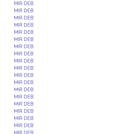
MIR DEB
MIR DEB
MIR DEB
MIR DEB
MIR DEB
MIR DEB
MIR DEB
MIR DEB
MIR DEB
MIR DEB
MIR DEB
MIR DEB
MIR DEB
MIR DEB
MIR DEB
MIR DEB
MIR DEB
MIR DEB
MIR DEB