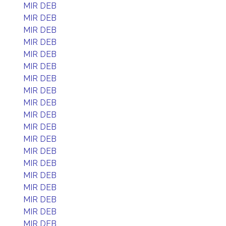
MIR DEB
MIR DEB
MIR DEB
MIR DEB
MIR DEB
MIR DEB
MIR DEB
MIR DEB
MIR DEB
MIR DEB
MIR DEB
MIR DEB
MIR DEB
MIR DEB
MIR DEB
MIR DEB
MIR DEB
MIR DEB
MIR DEB