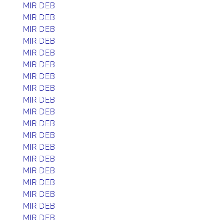
MIR DEB
MIR DEB
MIR DEB
MIR DEB
MIR DEB
MIR DEB
MIR DEB
MIR DEB
MIR DEB
MIR DEB
MIR DEB
MIR DEB
MIR DEB
MIR DEB
MIR DEB
MIR DEB
MIR DEB
MIR DEB
MIR DEB