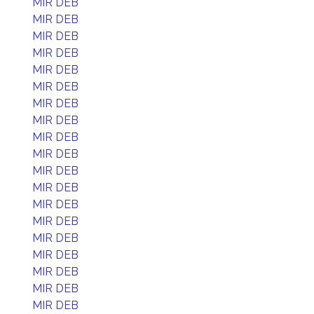
MIR DEB
MIR DEB
MIR DEB
MIR DEB
MIR DEB
MIR DEB
MIR DEB
MIR DEB
MIR DEB
MIR DEB
MIR DEB
MIR DEB
MIR DEB
MIR DEB
MIR DEB
MIR DEB
MIR DEB
MIR DEB
MIR DEB