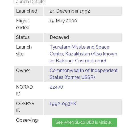
Launch Details
Launched
24 December 1992
Flight
19 May 2000
ended
Status
Decayed
Launch
Tyuratam Missile and Space
site
Center, Kazakhstan (Also known
as Baikonur Cosmodrome)
Owner
Commonwealth of Independent
States (former USSR)
NORAD
22470
ID
COSPAR
1992-093FK
ID
Observing