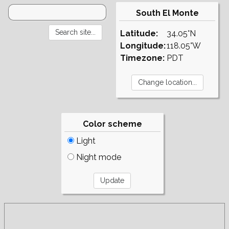
South El Monte
Latitude:
34.05°N
Longitude:
118.05°W
Timezone:
PDT
Color scheme
Light
Night mode