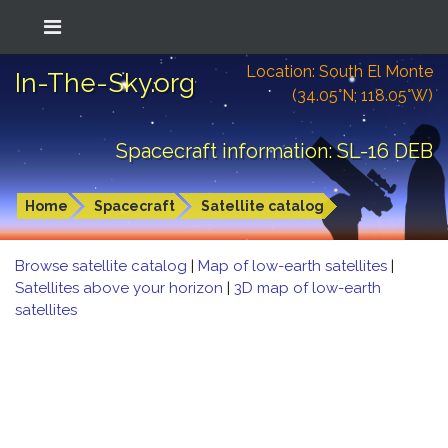
Location: South El Monte
In-The-Sky.org
(34.05°N; 118.05°W)
Spacecraft information: SL-16 DEB
Home
Spacecraft
Satellite catalog
Browse satellite catalog
|
Map of low-earth satellites
|
Satellites above your horizon
|
3D map of low-earth
satellites