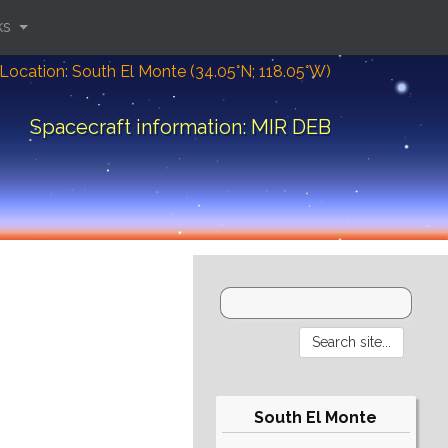
ks
Location: South El Monte (34.05°N; 118.05°W)
Spacecraft information: MIR DEB
South El Monte