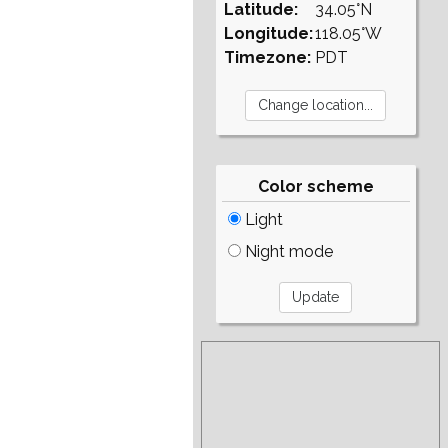
Latitude:
34.05°N
Longitude:
118.05°W
Timezone:
PDT
Color scheme
Light
Night mode