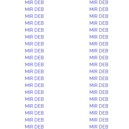
MIR DEB
MIR DEB
MIR DEB
MIR DEB
MIR DEB
MIR DEB
MIR DEB
MIR DEB
MIR DEB
MIR DEB
MIR DEB
MIR DEB
MIR DEB
MIR DEB
MIR DEB
MIR DEB
MIR DEB
MIR DEB
MIR DEB
MIR DEB
MIR DEB
MIR DEB
MIR DEB
MIR DEB
MIR DEB
MIR DEB
MIR DEB
MIR DEB
MIR DEB
MIR DEB
MIR DEB
MIR DEB
MIR DEB
MIR DEB
MIR DEB
MIR DEB
MIR DEB
MIR DEB