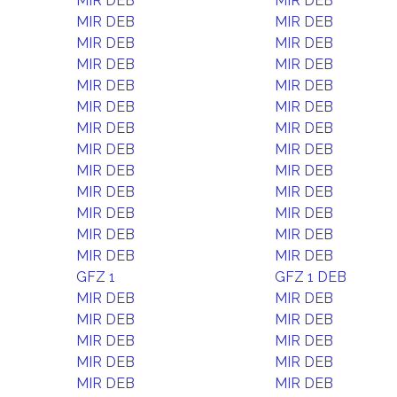
MIR DEB
MIR DEB
MIR DEB
MIR DEB
MIR DEB
MIR DEB
MIR DEB
MIR DEB
MIR DEB
MIR DEB
MIR DEB
MIR DEB
MIR DEB
MIR DEB
MIR DEB
MIR DEB
MIR DEB
MIR DEB
MIR DEB
MIR DEB
MIR DEB
MIR DEB
MIR DEB
MIR DEB
MIR DEB
MIR DEB
GFZ 1
GFZ 1 DEB
MIR DEB
MIR DEB
MIR DEB
MIR DEB
MIR DEB
MIR DEB
MIR DEB
MIR DEB
MIR DEB
MIR DEB