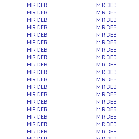
MIR DEB
MIR DEB
MIR DEB
MIR DEB
MIR DEB
MIR DEB
MIR DEB
MIR DEB
MIR DEB
MIR DEB
MIR DEB
MIR DEB
MIR DEB
MIR DEB
MIR DEB
MIR DEB
MIR DEB
MIR DEB
MIR DEB
MIR DEB
MIR DEB
MIR DEB
MIR DEB
MIR DEB
MIR DEB
MIR DEB
MIR DEB
MIR DEB
MIR DEB
MIR DEB
MIR DEB
MIR DEB
MIR DEB
MIR DEB
MIR DEB
MIR DEB