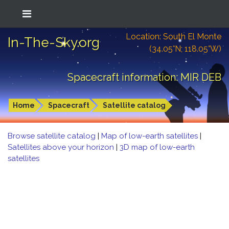
Location: South El Monte
In-The-Sky.org
(34.05°N; 118.05°W)
Spacecraft information: MIR DEB
Home
Spacecraft
Satellite catalog
Browse satellite catalog
|
Map of low-earth satellites
|
Satellites above your horizon
|
3D map of low-earth
satellites