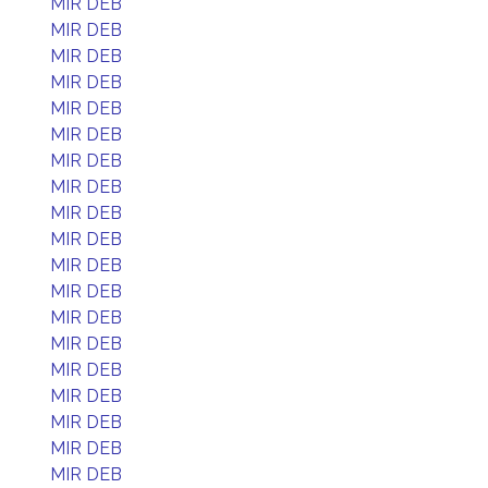
MIR DEB
MIR DEB
MIR DEB
MIR DEB
MIR DEB
MIR DEB
MIR DEB
MIR DEB
MIR DEB
MIR DEB
MIR DEB
MIR DEB
MIR DEB
MIR DEB
MIR DEB
MIR DEB
MIR DEB
MIR DEB
MIR DEB