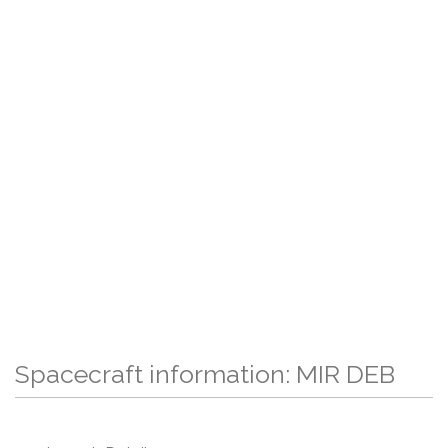
Spacecraft information: MIR DEB