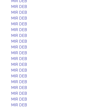
MIR DEB
MIR DEB
MIR DEB
MIR DEB
MIR DEB
MIR DEB
MIR DEB
MIR DEB
MIR DEB
MIR DEB
MIR DEB
MIR DEB
MIR DEB
MIR DEB
MIR DEB
MIR DEB
MIR DEB
MIR DEB
MIR DEB