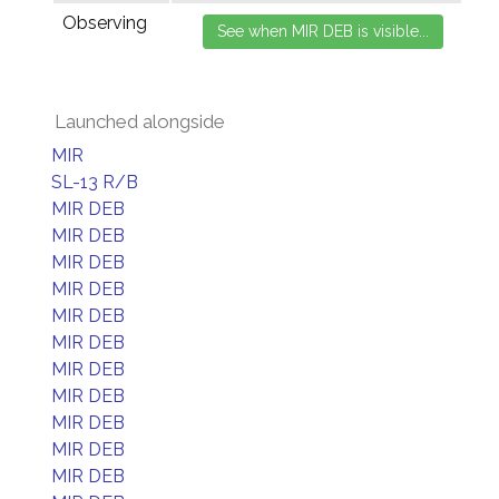
Observing
Launched alongside
MIR
SL-13 R/B
MIR DEB
MIR DEB
MIR DEB
MIR DEB
MIR DEB
MIR DEB
MIR DEB
MIR DEB
MIR DEB
MIR DEB
MIR DEB