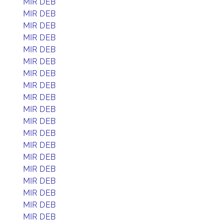
MIR DEB
MIR DEB
MIR DEB
MIR DEB
MIR DEB
MIR DEB
MIR DEB
MIR DEB
MIR DEB
MIR DEB
MIR DEB
MIR DEB
MIR DEB
MIR DEB
MIR DEB
MIR DEB
MIR DEB
MIR DEB
MIR DEB