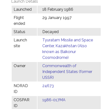
Launch Details
Launched
18 February 1986
Flight
29 January 1997
ended
Status
Decayed
Launch
Tyuratam Missile and Space
site
Center, Kazakhstan (Also
known as Baikonur
Cosmodrome)
Owner
Commonwealth of
Independent States (former
USSR)
NORAD
24673
ID
COSPAR
1986-017MA
ID