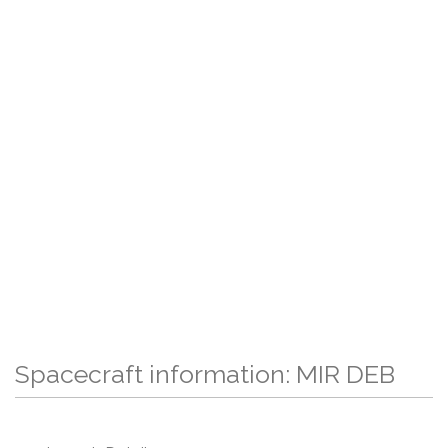
Spacecraft information: MIR DEB