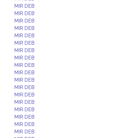
MIR DEB
MIR DEB
MIR DEB
MIR DEB
MIR DEB
MIR DEB
MIR DEB
MIR DEB
MIR DEB
MIR DEB
MIR DEB
MIR DEB
MIR DEB
MIR DEB
MIR DEB
MIR DEB
MIR DEB
MIR DEB