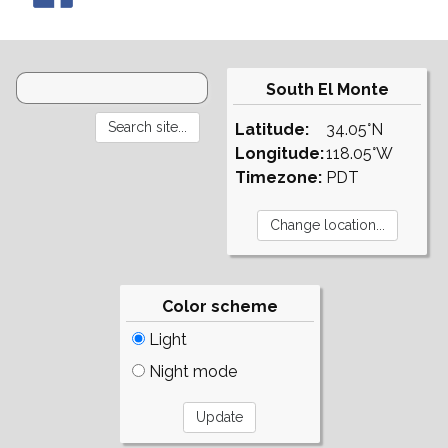
South El Monte
Latitude:
34.05°N
Longitude:
118.05°W
Timezone:
PDT
Color scheme
Light
Night mode