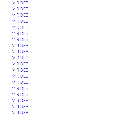
MIR DEB
MIR DEB
MIR DEB
MIR DEB
MIR DEB
MIR DEB
MIR DEB
MIR DEB
MIR DEB
MIR DEB
MIR DEB
MIR DEB
MIR DEB
MIR DEB
MIR DEB
MIR DEB
MIR DEB
MIR DEB
MIR DEB