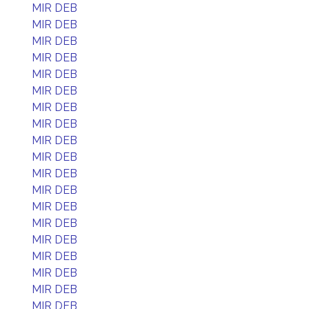
MIR DEB
MIR DEB
MIR DEB
MIR DEB
MIR DEB
MIR DEB
MIR DEB
MIR DEB
MIR DEB
MIR DEB
MIR DEB
MIR DEB
MIR DEB
MIR DEB
MIR DEB
MIR DEB
MIR DEB
MIR DEB
MIR DEB