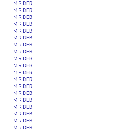
MIR DEB
MIR DEB
MIR DEB
MIR DEB
MIR DEB
MIR DEB
MIR DEB
MIR DEB
MIR DEB
MIR DEB
MIR DEB
MIR DEB
MIR DEB
MIR DEB
MIR DEB
MIR DEB
MIR DEB
MIR DEB
MIR DEB