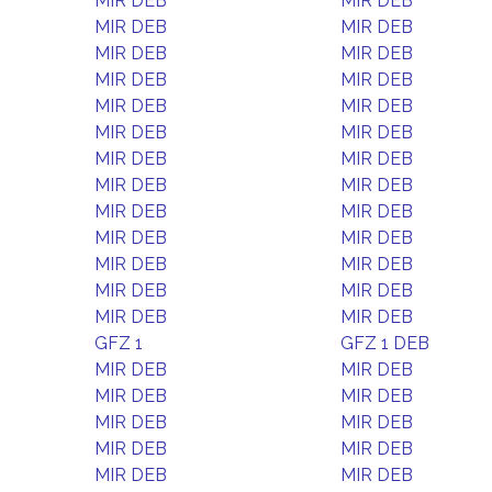
MIR DEB
MIR DEB
MIR DEB
MIR DEB
MIR DEB
MIR DEB
MIR DEB
MIR DEB
MIR DEB
MIR DEB
MIR DEB
MIR DEB
MIR DEB
MIR DEB
MIR DEB
MIR DEB
MIR DEB
MIR DEB
MIR DEB
MIR DEB
MIR DEB
MIR DEB
MIR DEB
MIR DEB
MIR DEB
MIR DEB
GFZ 1
GFZ 1 DEB
MIR DEB
MIR DEB
MIR DEB
MIR DEB
MIR DEB
MIR DEB
MIR DEB
MIR DEB
MIR DEB
MIR DEB