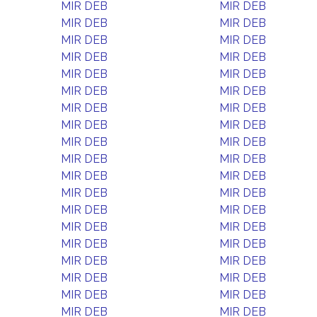
MIR DEB
MIR DEB
MIR DEB
MIR DEB
MIR DEB
MIR DEB
MIR DEB
MIR DEB
MIR DEB
MIR DEB
MIR DEB
MIR DEB
MIR DEB
MIR DEB
MIR DEB
MIR DEB
MIR DEB
MIR DEB
MIR DEB
MIR DEB
MIR DEB
MIR DEB
MIR DEB
MIR DEB
MIR DEB
MIR DEB
MIR DEB
MIR DEB
MIR DEB
MIR DEB
MIR DEB
MIR DEB
MIR DEB
MIR DEB
MIR DEB
MIR DEB
MIR DEB
MIR DEB