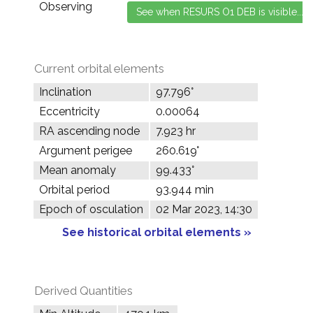
Observing
Current orbital elements
Inclination
97.796°
Eccentricity
0.00064
RA ascending node
7.923 hr
Argument perigee
260.619°
Mean anomaly
99.433°
Orbital period
93.944 min
Epoch of osculation
02 Mar 2023, 14:30
See historical orbital elements »
Derived Quantities