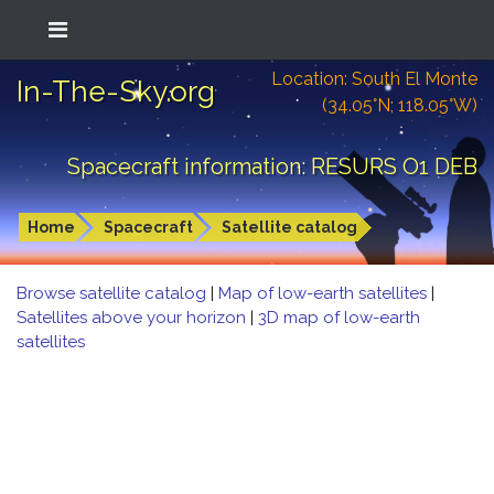
Location: South El Monte
In-The-Sky.org
(34.05°N; 118.05°W)
Spacecraft information: RESURS O1 DEB
Home
Spacecraft
Satellite catalog
Browse satellite catalog
|
Map of low-earth satellites
|
Satellites above your horizon
|
3D map of low-earth
satellites