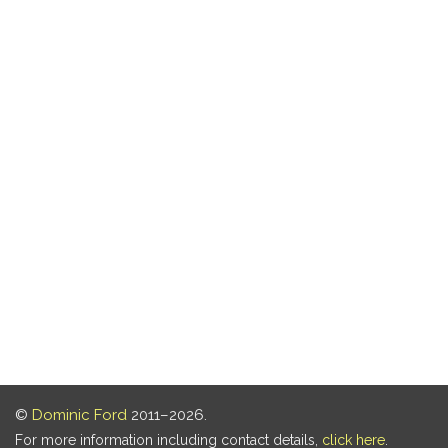
©
Dominic Ford
2011–2026.
For more information including contact details,
click here
.