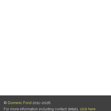
©
Dominic Ford
2011–2026.
For more information including contact details,
click here
.