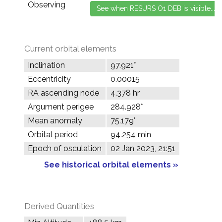
Observing
Current orbital elements
Inclination
97.921°
Eccentricity
0.00015
RA ascending node
4.378 hr
Argument perigee
284.928°
Mean anomaly
75.179°
Orbital period
94.254 min
Epoch of osculation
02 Jan 2023, 21:51
See historical orbital elements »
Derived Quantities