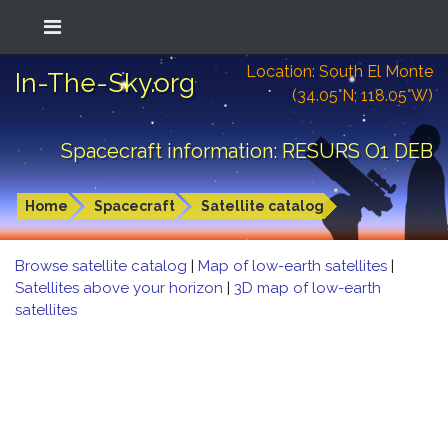
Location: South El Monte
In-The-Sky.org
(34.05°N; 118.05°W)
Spacecraft information: RESURS O1 DEB
Home
Spacecraft
Satellite catalog
Browse satellite catalog
|
Map of low-earth satellites
|
Satellites above your horizon
|
3D map of low-earth
satellites