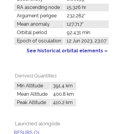
RA ascending node
15.326 hr
Argument perigee
232.282°
Mean anomaly
127.717°
Orbital period
92.431 min
Epoch of osculation
12 Jun 2023, 23:07
See historical orbital elements »
Derived Quantities
Min Altitude
391.4 km
Mean Altitude
400.8 km
Peak Altitude
410.2 km
Launched alongside
RESURS O1