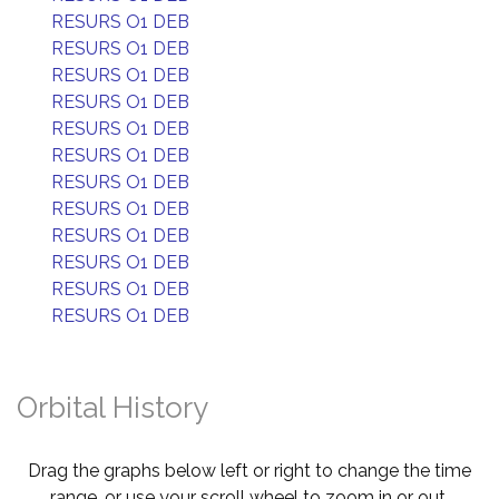
RESURS O1 DEB
RESURS O1 DEB
RESURS O1 DEB
RESURS O1 DEB
RESURS O1 DEB
RESURS O1 DEB
RESURS O1 DEB
RESURS O1 DEB
RESURS O1 DEB
RESURS O1 DEB
RESURS O1 DEB
RESURS O1 DEB
Orbital History
Drag the graphs below left or right to change the time
range, or use your scroll wheel to zoom in or out.