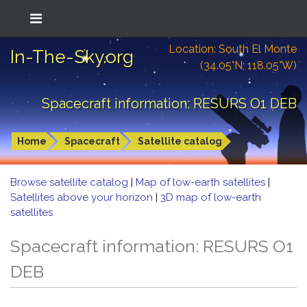
Location: South El Monte
In-The-Sky.org
(34.05°N; 118.05°W)
Spacecraft information: RESURS O1 DEB
Home
Spacecraft
Satellite catalog
Browse satellite catalog
|
Map of low-earth satellites
|
Satellites above your horizon
|
3D map of low-earth
satellites
Spacecraft information: RESURS O1
DEB