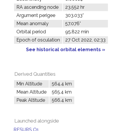
RA ascending node
23.552 hr
Argument perigee
303.033°
Mean anomaly
57.076°
Orbital period
95.822 min
Epoch of osculation
27 Oct 2022, 02:33
See historical orbital elements »
Derived Quantities
Min Altitude
564.4 km
Mean Altitude
565.4 km
Peak Altitude
566.4 km
Launched alongside
RESURS O1