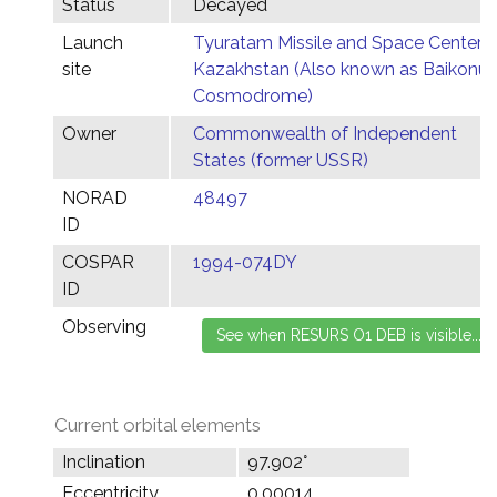
Status
Decayed
Launch
Tyuratam Missile and Space Center,
site
Kazakhstan (Also known as Baikonur
Cosmodrome)
Owner
Commonwealth of Independent
States (former USSR)
NORAD
48497
ID
COSPAR
1994-074DY
ID
Observing
Current orbital elements
Inclination
97.902°
Eccentricity
0.00014