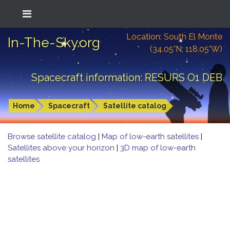
Location: South El Monte
In-The-Sky.org
(34.05°N; 118.05°W)
Spacecraft information: RESURS O1 DEB
Home
Spacecraft
Satellite catalog
Browse satellite catalog
|
Map of low-earth satellites
|
Satellites above your horizon
|
3D map of low-earth
satellites