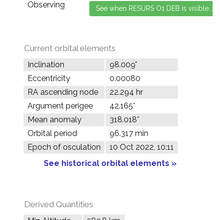
Observing
Current orbital elements
Inclination
98.009°
Eccentricity
0.00080
RA ascending node
22.294 hr
Argument perigee
42.165°
Mean anomaly
318.018°
Orbital period
96.317 min
Epoch of osculation
10 Oct 2022, 10:11
See historical orbital elements »
Derived Quantities