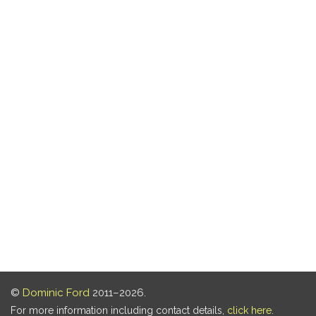
©
Dominic Ford
2011–2026.
For more information including contact details,
click here
.