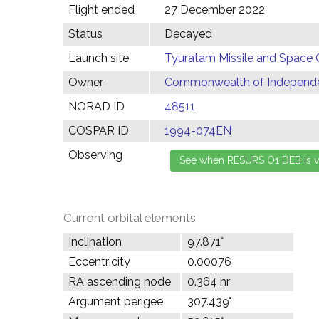
Flight ended
27 December 2022
Status
Decayed
Launch site
Tyuratam Missile and Space 
Owner
Commonwealth of Independen
NORAD ID
48511
COSPAR ID
1994-074EN
Observing
Current orbital elements
Inclination
97.871°
Eccentricity
0.00076
RA ascending node
0.364 hr
Argument perigee
307.439°