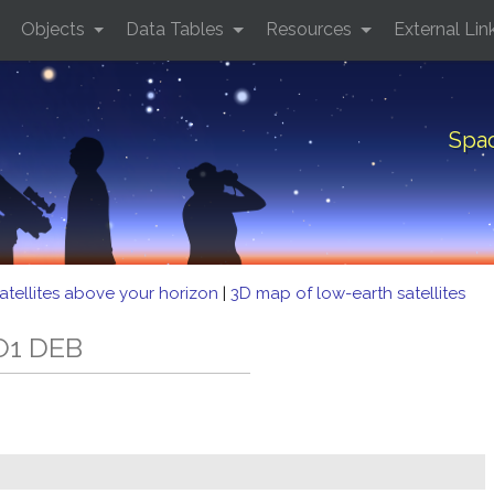
Objects
Data Tables
Resources
External Lin
Spac
atellites above your horizon
|
3D map of low-earth satellites
O1 DEB