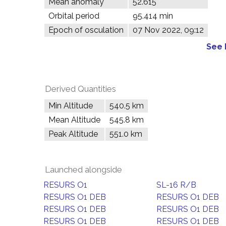
Mean anomaly
52.615°
Orbital period
95.414 min
Epoch of osculation
07 Nov 2022, 09:12
See 
Derived Quantities
Min Altitude
540.5 km
Mean Altitude
545.8 km
Peak Altitude
551.0 km
Launched alongside
RESURS O1
SL-16 R/B
RESURS O1 DEB
RESURS O1 DEB
RESURS O1 DEB
RESURS O1 DEB
RESURS O1 DEB
RESURS O1 DEB