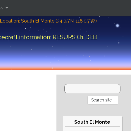
ks
Location: South El Monte (34.05°N; 118.05°W)
ecraft information: RESURS O1 DEB
South El Monte