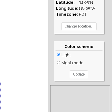
Latitude:
34.05°N
Longitude:
118.05°W
Timezone:
PDT
Color scheme
Light
Night mode
B
B
B
B
B