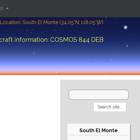
ks
Location: South El Monte (34.05°N; 118.05°W)
craft information: COSMOS 844 DEB
South El Monte