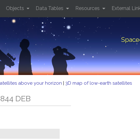
Objects
Data Tables
Resources
External Lin
Space
atellites above your horizon
|
3D map of low-earth satellites
 844 DEB