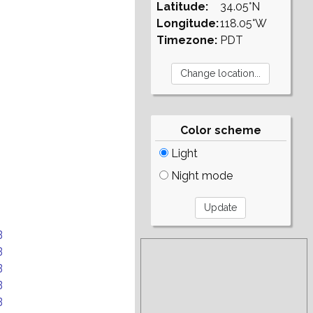
Latitude:
34.05°N
Longitude:
118.05°W
Timezone:
PDT
Color scheme
Light
Night mode
B
B
B
B
B