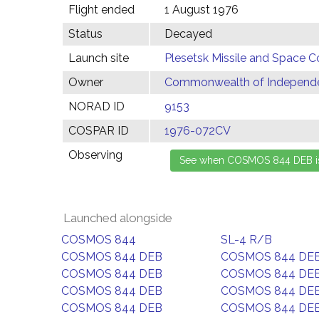
Flight ended
1 August 1976
Status
Decayed
Launch site
Plesetsk Missile and Space C
Owner
Commonwealth of Independen
NORAD ID
9153
COSPAR ID
1976-072CV
Observing
Launched alongside
COSMOS 844
SL-4 R/B
COSMOS 844 DEB
COSMOS 844 DE
COSMOS 844 DEB
COSMOS 844 DE
COSMOS 844 DEB
COSMOS 844 DE
COSMOS 844 DEB
COSMOS 844 DE