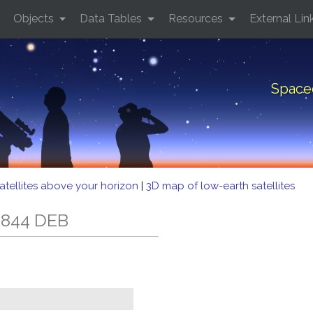
Objects
Data Tables
Resources
External Lin
Space
atellites above your horizon
|
3D map of low-earth satellites
 844 DEB