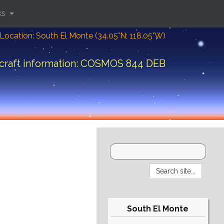
ks
Location: South El Monte (34.05°N; 118.05°W)
craft information: COSMOS 844 DEB
South El Monte