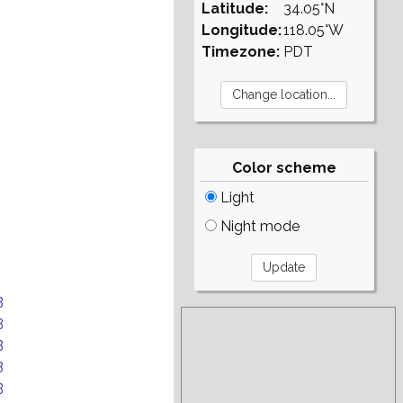
Latitude:
34.05°N
Longitude:
118.05°W
Timezone:
PDT
Color scheme
Light
Night mode
B
B
B
B
B