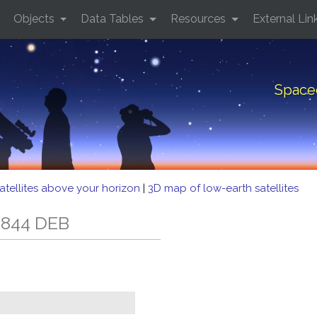
Objects
Data Tables
Resources
External Lin
Space
atellites above your horizon
|
3D map of low-earth satellites
 844 DEB