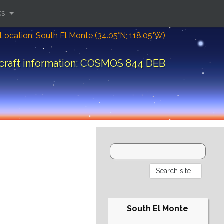
ks
Location: South El Monte (34.05°N; 118.05°W)
craft information: COSMOS 844 DEB
South El Monte