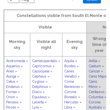
Constellations visible from South El Monte on
Visible
Not
Wrong
Morning
Visible all
Evening
time of
sky
night
sky
year
Andromeda »
Camelopardalis »
Aquila »
Antlia »
Aquarius »
Capricornus »
Bootes »
Caelum »
Aries »
Cassiopeia »
Canes
Cancer »
Auriga »
Cepheus »
Venatici »
Canis Major »
Cetus »
Cygnus »
Coma
Canis
Eridanus »
Delphinus »
Berenices »
Minor »
Fornax »
Draco »
Corona
Centaurus »
Orion »
Equuleus »
Borealis »
Columba »
Perseus »
Lacerta »
Hercules »
Corona
Pisces »
Lyra »
Libra »
Australis »