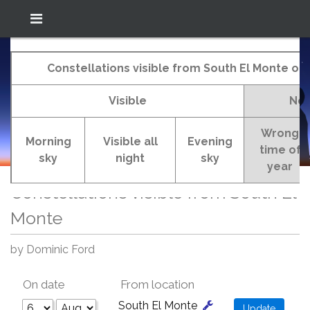
Location: South El Monte
In-The-Sky.org
(34.05°N; 118.05°W)
Constellations visible from South El Monte on
Visible
Not
Constellations visible from South El Monte
Wrong
Morning
Visible all
Evening
Home
Your Sky
Constellations List
time of
sky
night
sky
year
Constellations visible from South El
Monte
by Dominic Ford
On date
From location
South El Monte