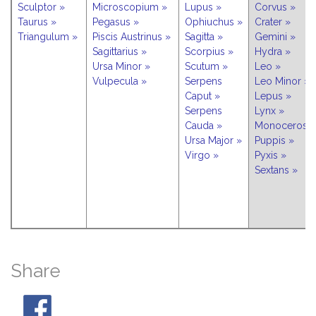
Sculptor »
Microscopium »
Lupus »
Corvus »
Taurus »
Pegasus »
Ophiuchus »
Crater »
Triangulum »
Piscis Austrinus »
Sagitta »
Gemini »
Sagittarius »
Scorpius »
Hydra »
Ursa Minor »
Scutum »
Leo »
Vulpecula »
Serpens
Leo Minor »
Caput »
Lepus »
Serpens
Lynx »
Cauda »
Monoceros »
Ursa Major »
Puppis »
Virgo »
Pyxis »
Sextans »
Share